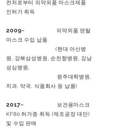
전처로부터 의약외품 마스크제품
인허가 취득
2009~
의약외품 덴탈
마스크 수입 납품
(현대 아산병
원, 강북삼성병원, 순천향병원, 강남
성심병원,
원주대학병원,
치과, 약국, 식품회사 등 납품)
2017~
보건용마스크
KF80 허가증 취득 (제조공장 대만)
및 수입 판매