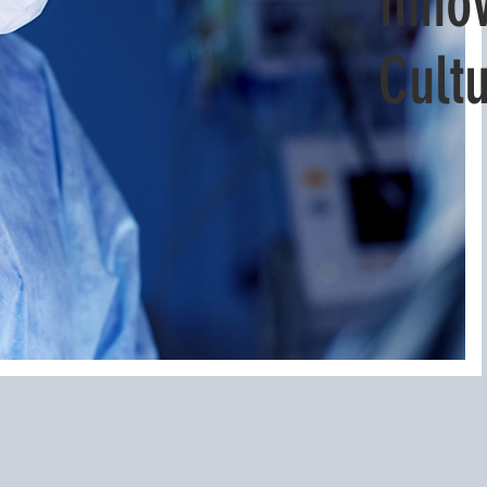
Inno
Cult