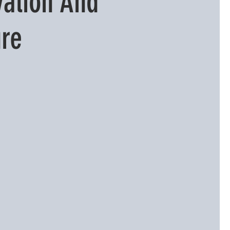
vation And
ure