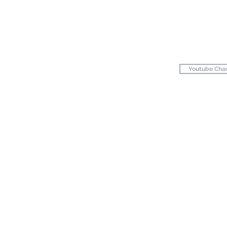
actory_Youtube
Youtube Cha