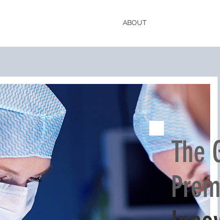
ABOUT
The 
Prem